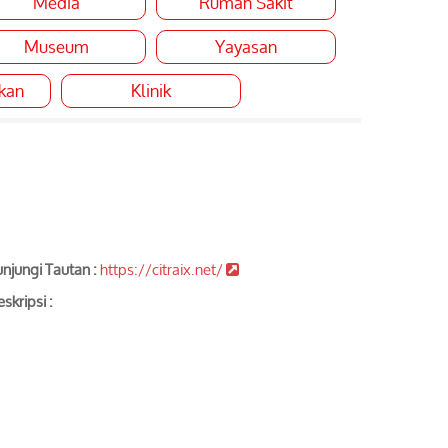
Media
Rumah Sakit
Museum
Yayasan
ikan
Klinik
njungi Tautan :
https://citraix.net/
skripsi :