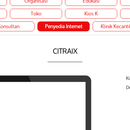
Organisasi
Edukasi
Toko
Kios K
onsultan
Penyedia Internet
Klinik Kecant
CITRAIX
Ku
De