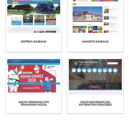
BAPPEDA SUMBAWA
MAHNETIK SUMBAWA
See
See
Detail
Detail
BADAN KERJASAMA DAN
DINAS KOMUNIKASI DAN
See
See
PENANAMAN MODAL
INFORMATIKA PURWOREJO
Detail
Detail