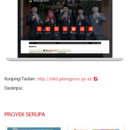
Kunjungi Tautan :
http://bkd.jatengprov.go.id/
Deskripsi :
PROYEK SERUPA