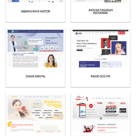
INOVASI TANGGUH
SABANG RAYA MOTOR
See
See
INDONESIA
Detail
Detail
DUWA DENTAL
RADIO GCD FM
See
See
Detail
Detail