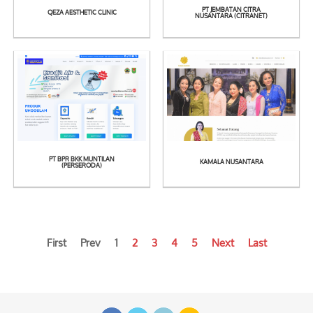
PT JEMBATAN CITRA
QEZA AESTHETIC CLINIC
See
See
NUSANTARA (CITRANET)
Detail
Detail
PT BPR BKK MUNTILAN
KAMALA NUSANTARA
See
See
(PERSERODA)
Detail
Detail
First
Prev
1
2
3
4
5
Next
Last